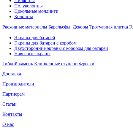
Пилястры
Полуколонны
Цокольные молдинги
Колонны
Расходные материалы
Барельефы, Декоры
Тротуарная плитка
Э
Экраны для батарей
Экраны для батареи с коробом
Двухсторонние экраны с коробом для батарей
Навесные экраны
Гибкий камень
Клинкерные ступени
Фрески
Доставка
Производители
Партнерам
Статьи
Контакты
О нас