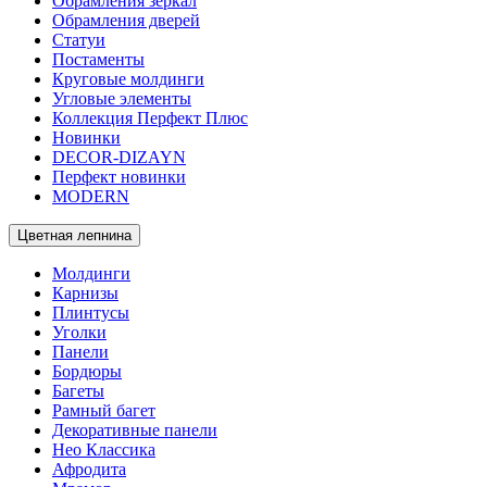
Обрамления зеркал
Обрамления дверей
Статуи
Постаменты
Круговые молдинги
Угловые элементы
Коллекция Перфект Плюс
Новинки
DECOR-DIZAYN
Перфект новинки
MODERN
Цветная лепнина
Молдинги
Карнизы
Плинтусы
Уголки
Панели
Бордюры
Багеты
Рамный багет
Декоративные панели
Нео Классика
Афродита