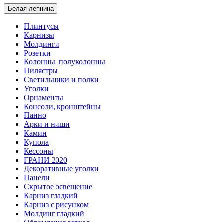
Белая лепнина
Плинтусы
Карнизы
Молдинги
Розетки
Колонны, полуколонны
Пилястры
Светильники и полки
Уголки
Орнаменты
Консоли, кронштейны
Панно
Арки и ниши
Камин
Купола
Кессоны
ГРАНИ 2020
Декоративные уголки
Панели
Скрытое освещение
Карниз гладкий
Карниз с рисунком
Молдинг гладкий