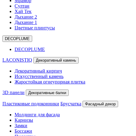
Мрамор
Султан
Хай Тек
Дыхание 2
Дыхание 1
Цветные плинтусы
DECOPLUME
DECOPLUME
LACONISTIQ
Декоративный камень
Декоративный кирпич
Искусственный камень
Жаростойкая огнеупорная плитка
3D панели
Декоративные балки
Пластиковые подоконники
Брусчатка
Фасадный декор
Молдинги для фасада
Карнизы
Замки
Боссажи