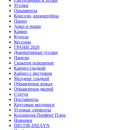
Светильники и полки
Уголки
Орнаменты
Консоли, кронштейны
Панно
Арки и ниши
Камин
Купола
Кессоны
ГРАНИ 2020
Декоративные уголки
Панели
Скрытое освещение
Карниз гладкий
Карниз с рисунком
Молдинг гладкий
Обрамления зеркал
Обрамления дверей
Статуи
Постаменты
Круговые молдинги
Угловые элементы
Коллекция Перфект Плюс
Новинки
DECOR-DIZAYN