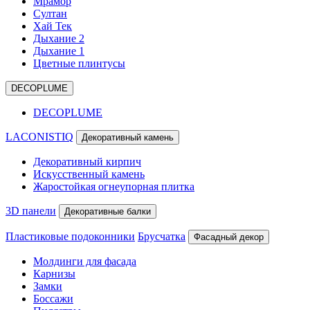
Мрамор
Султан
Хай Тек
Дыхание 2
Дыхание 1
Цветные плинтусы
DECOPLUME
DECOPLUME
LACONISTIQ
Декоративный камень
Декоративный кирпич
Искусственный камень
Жаростойкая огнеупорная плитка
3D панели
Декоративные балки
Пластиковые подоконники
Брусчатка
Фасадный декор
Молдинги для фасада
Карнизы
Замки
Боссажи