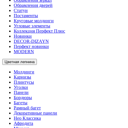
Обрамления зеркал
Обрамления дверей
Статуи
Постаменты
Круговые молдинги
Угловые элементы
Коллекция Перфект Плюс
Новинки
DECOR-DIZAYN
Перфект новинки
MODERN
Цветная лепнина
Молдинги
Карнизы
Плинтусы
Уголки
Панели
Бордюры
Багеты
Рамный багет
Декоративные панели
Нео Классика
Афродита