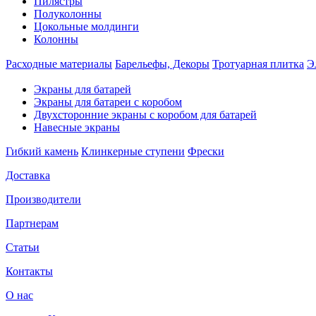
Пилястры
Полуколонны
Цокольные молдинги
Колонны
Расходные материалы
Барельефы, Декоры
Тротуарная плитка
Э
Экраны для батарей
Экраны для батареи с коробом
Двухсторонние экраны с коробом для батарей
Навесные экраны
Гибкий камень
Клинкерные ступени
Фрески
Доставка
Производители
Партнерам
Статьи
Контакты
О нас