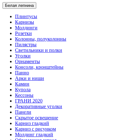
Белая лепнина
Плинтусы
Карнизы
Молдинги
Розетки
Колонны, полуколонны
Пилястры
Светильники и полки
Уголки
Орнаменты
Консоли, кронштейны
Панно
Арки и ниши
Камин
Купола
Кессоны
ГРАНИ 2020
Декоративные уголки
Панели
Скрытое освещение
Карниз гладкий
Карниз с рисунком
Молдинг гладкий