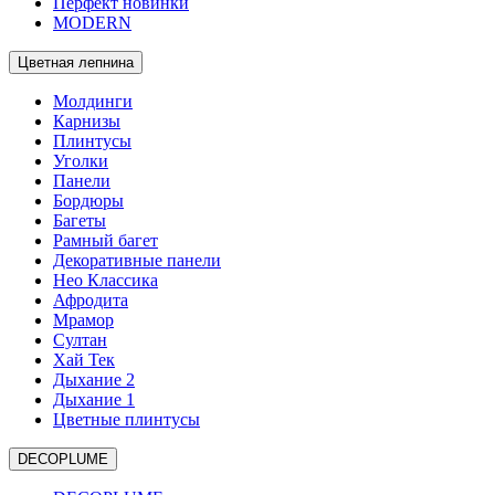
Перфект новинки
MODERN
Цветная лепнина
Молдинги
Карнизы
Плинтусы
Уголки
Панели
Бордюры
Багеты
Рамный багет
Декоративные панели
Нео Классика
Афродита
Мрамор
Султан
Хай Тек
Дыхание 2
Дыхание 1
Цветные плинтусы
DECOPLUME