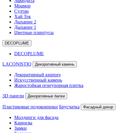
Афродита
Мрамор
Султан
Хай Тек
Дыхание 2
Дыхание 1
Цветные плинтусы
DECOPLUME
DECOPLUME
LACONISTIQ
Декоративный камень
Декоративный кирпич
Искусственный камень
Жаростойкая огнеупорная плитка
3D панели
Декоративные балки
Пластиковые подоконники
Брусчатка
Фасадный декор
Молдинги для фасада
Карнизы
Замки