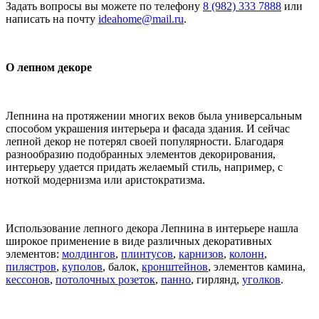
Задать вопросы вы можете по телефону
8 (982) 333 7888
или
написать на почту
ideahome@mail.ru
.
О лепном декоре
Лепнина на протяжении многих веков была универсальным
способом украшения интерьера и фасада здания. И сейчас
лепной декор не потерял своей популярности. Благодаря
разнообразию подобранных элементов декорирования,
интерьеру удается придать желаемый стиль, например, с
ноткой модернизма или аристократизма.
Использование лепного декора Лепнина в интерьере нашла
широкое применение в виде различных декоративных
элементов:
молдингов
,
плинтусов
,
карнизов
,
колонн
,
пилястров
,
куполов
, балок,
кронштейнов
, элементов камина,
кессонов
,
потолочных розеток
,
панно
, гирлянд,
уголков
.