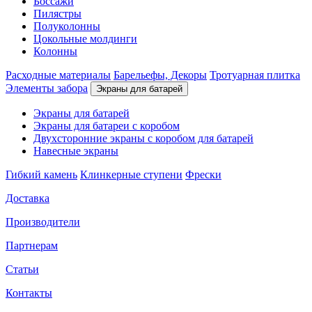
Боссажи
Пилястры
Полуколонны
Цокольные молдинги
Колонны
Расходные материалы
Барельефы, Декоры
Тротуарная плитка
Элементы забора
Экраны для батарей
Экраны для батарей
Экраны для батареи с коробом
Двухсторонние экраны с коробом для батарей
Навесные экраны
Гибкий камень
Клинкерные ступени
Фрески
Доставка
Производители
Партнерам
Статьи
Контакты