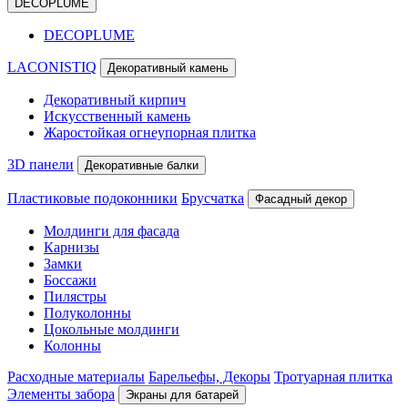
DECOPLUME
DECOPLUME
LACONISTIQ
Декоративный камень
Декоративный кирпич
Искусственный камень
Жаростойкая огнеупорная плитка
3D панели
Декоративные балки
Пластиковые подоконники
Брусчатка
Фасадный декор
Молдинги для фасада
Карнизы
Замки
Боссажи
Пилястры
Полуколонны
Цокольные молдинги
Колонны
Расходные материалы
Барельефы, Декоры
Тротуарная плитка
Элементы забора
Экраны для батарей