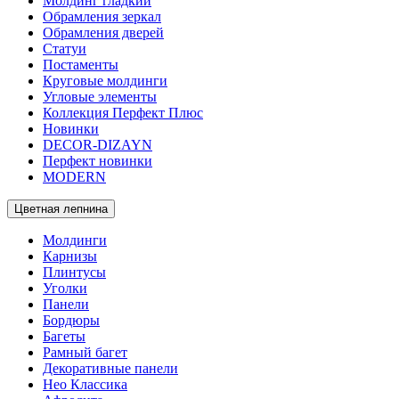
Молдинг гладкий
Обрамления зеркал
Обрамления дверей
Статуи
Постаменты
Круговые молдинги
Угловые элементы
Коллекция Перфект Плюс
Новинки
DECOR-DIZAYN
Перфект новинки
MODERN
Цветная лепнина
Молдинги
Карнизы
Плинтусы
Уголки
Панели
Бордюры
Багеты
Рамный багет
Декоративные панели
Нео Классика