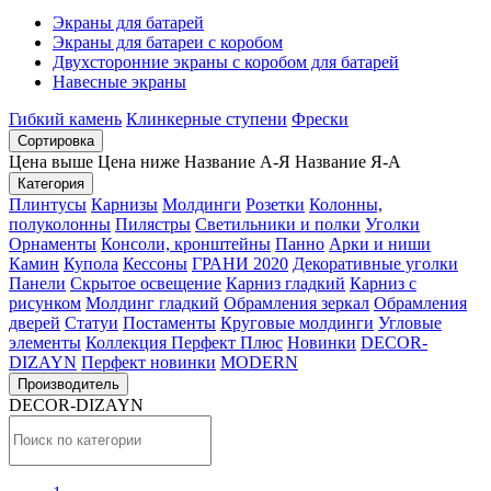
Экраны для батарей
Экраны для батареи с коробом
Двухсторонние экраны с коробом для батарей
Навесные экраны
Гибкий камень
Клинкерные ступени
Фрески
Сортировка
Цена выше
Цена ниже
Название А-Я
Название Я-А
Категория
Плинтусы
Карнизы
Молдинги
Розетки
Колонны,
полуколонны
Пилястры
Светильники и полки
Уголки
Орнаменты
Консоли, кронштейны
Панно
Арки и ниши
Камин
Купола
Кессоны
ГРАНИ 2020
Декоративные уголки
Панели
Скрытое освещение
Карниз гладкий
Карниз с
рисунком
Молдинг гладкий
Обрамления зеркал
Обрамления
дверей
Статуи
Постаменты
Круговые молдинги
Угловые
элементы
Коллекция Перфект Плюс
Новинки
DECOR-
DIZAYN
Перфект новинки
MODERN
Производитель
DECOR-DIZAYN