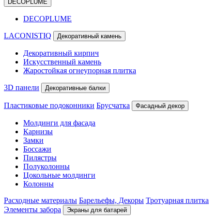
DECOPLUME
DECOPLUME
LACONISTIQ
Декоративный камень
Декоративный кирпич
Искусственный камень
Жаростойкая огнеупорная плитка
3D панели
Декоративные балки
Пластиковые подоконники
Брусчатка
Фасадный декор
Молдинги для фасада
Карнизы
Замки
Боссажи
Пилястры
Полуколонны
Цокольные молдинги
Колонны
Расходные материалы
Барельефы, Декоры
Тротуарная плитка
Элементы забора
Экраны для батарей