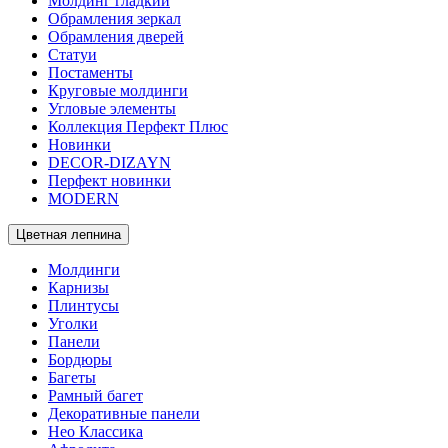
Молдинг гладкий
Обрамления зеркал
Обрамления дверей
Статуи
Постаменты
Круговые молдинги
Угловые элементы
Коллекция Перфект Плюс
Новинки
DECOR-DIZAYN
Перфект новинки
MODERN
Цветная лепнина
Молдинги
Карнизы
Плинтусы
Уголки
Панели
Бордюры
Багеты
Рамный багет
Декоративные панели
Нео Классика