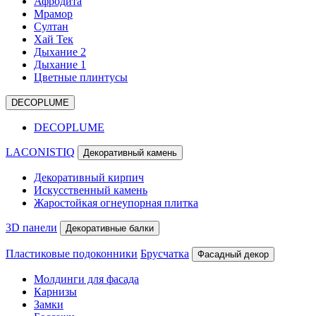
Афродита
Мрамор
Султан
Хай Тек
Дыхание 2
Дыхание 1
Цветные плинтусы
DECOPLUME
DECOPLUME
LACONISTIQ
Декоративный камень
Декоративный кирпич
Искусственный камень
Жаростойкая огнеупорная плитка
3D панели
Декоративные балки
Пластиковые подоконники
Брусчатка
Фасадный декор
Молдинги для фасада
Карнизы
Замки