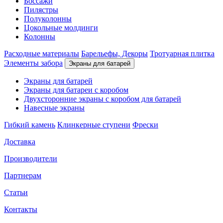
Боссажи
Пилястры
Полуколонны
Цокольные молдинги
Колонны
Расходные материалы
Барельефы, Декоры
Тротуарная плитка
Элементы забора
Экраны для батарей
Экраны для батарей
Экраны для батареи с коробом
Двухсторонние экраны с коробом для батарей
Навесные экраны
Гибкий камень
Клинкерные ступени
Фрески
Доставка
Производители
Партнерам
Статьи
Контакты