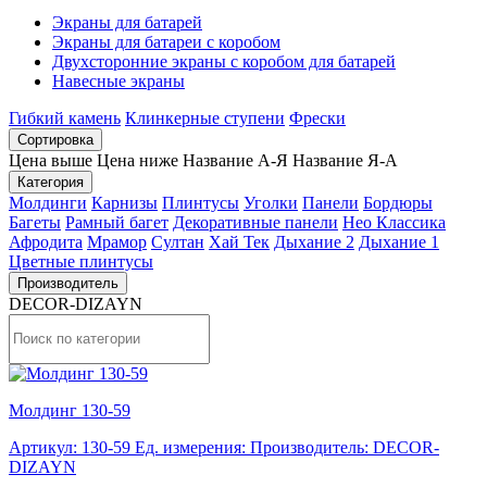
Экраны для батарей
Экраны для батареи с коробом
Двухсторонние экраны с коробом для батарей
Навесные экраны
Гибкий камень
Клинкерные ступени
Фрески
Сортировка
Цена выше
Цена ниже
Название А-Я
Название Я-А
Категория
Молдинги
Карнизы
Плинтусы
Уголки
Панели
Бордюры
Багеты
Рамный багет
Декоративные панели
Нео Классика
Афродита
Мрамор
Султан
Хай Тек
Дыхание 2
Дыхание 1
Цветные плинтусы
Производитель
DECOR-DIZAYN
Молдинг 130-59
Артикул: 130-59
Ед. измерения:
Производитель: DECOR-
DIZAYN