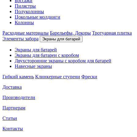
Боссажи
Пилястры
Полуколонны
Цокольные молдинги
Колонны
Расходные материалы
Барельефы, Декоры
Тротуарная плитка
Элементы забора
Экраны для батарей
Экраны для батарей
Экраны для батареи с коробом
Двухсторонние экраны с коробом для батарей
Навесные экраны
Гибкий камень
Клинкерные ступени
Фрески
Доставка
Производители
Партнерам
Статьи
Контакты