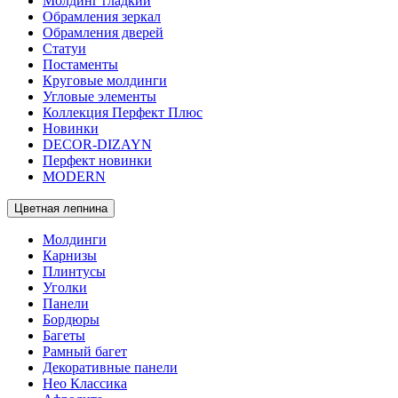
Молдинг гладкий
Обрамления зеркал
Обрамления дверей
Статуи
Постаменты
Круговые молдинги
Угловые элементы
Коллекция Перфект Плюс
Новинки
DECOR-DIZAYN
Перфект новинки
MODERN
Цветная лепнина
Молдинги
Карнизы
Плинтусы
Уголки
Панели
Бордюры
Багеты
Рамный багет
Декоративные панели
Нео Классика