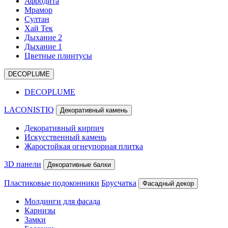
Афродита
Мрамор
Султан
Хай Тек
Дыхание 2
Дыхание 1
Цветные плинтусы
DECOPLUME
DECOPLUME
LACONISTIQ
Декоративный камень
Декоративный кирпич
Искусственный камень
Жаростойкая огнеупорная плитка
3D панели
Декоративные балки
Пластиковые подоконники
Брусчатка
Фасадный декор
Молдинги для фасада
Карнизы
Замки