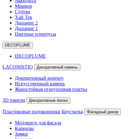
Афродита
Мрамор
Султан
Хай Тек
Дыхание 2
Дыхание 1
Цветные плинтусы
DECOPLUME
DECOPLUME
LACONISTIQ
Декоративный камень
Декоративный кирпич
Искусственный камень
Жаростойкая огнеупорная плитка
3D панели
Декоративные балки
Пластиковые подоконники
Брусчатка
Фасадный декор
Молдинги для фасада
Карнизы
Замки