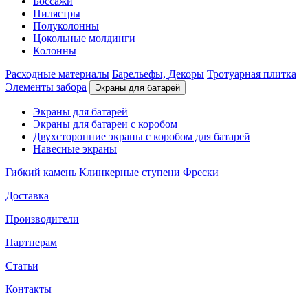
Боссажи
Пилястры
Полуколонны
Цокольные молдинги
Колонны
Расходные материалы
Барельефы, Декоры
Тротуарная плитка
Элементы забора
Экраны для батарей
Экраны для батарей
Экраны для батареи с коробом
Двухсторонние экраны с коробом для батарей
Навесные экраны
Гибкий камень
Клинкерные ступени
Фрески
Доставка
Производители
Партнерам
Статьи
Контакты