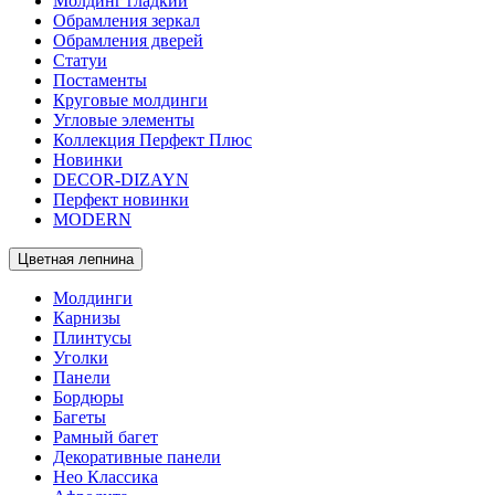
Молдинг гладкий
Обрамления зеркал
Обрамления дверей
Статуи
Постаменты
Круговые молдинги
Угловые элементы
Коллекция Перфект Плюс
Новинки
DECOR-DIZAYN
Перфект новинки
MODERN
Цветная лепнина
Молдинги
Карнизы
Плинтусы
Уголки
Панели
Бордюры
Багеты
Рамный багет
Декоративные панели
Нео Классика