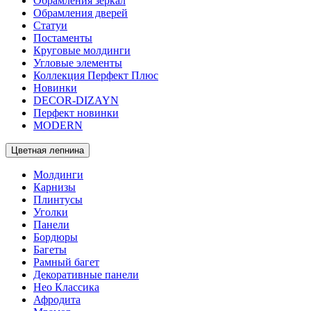
Обрамления зеркал
Обрамления дверей
Статуи
Постаменты
Круговые молдинги
Угловые элементы
Коллекция Перфект Плюс
Новинки
DECOR-DIZAYN
Перфект новинки
MODERN
Цветная лепнина
Молдинги
Карнизы
Плинтусы
Уголки
Панели
Бордюры
Багеты
Рамный багет
Декоративные панели
Нео Классика
Афродита