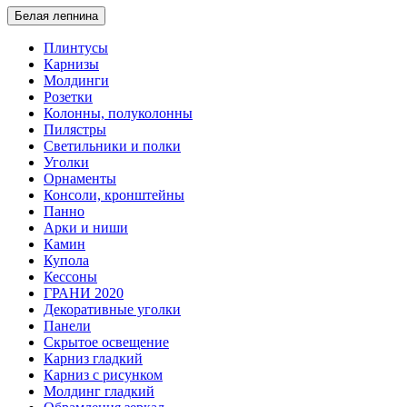
Белая лепнина
Плинтусы
Карнизы
Молдинги
Розетки
Колонны, полуколонны
Пилястры
Светильники и полки
Уголки
Орнаменты
Консоли, кронштейны
Панно
Арки и ниши
Камин
Купола
Кессоны
ГРАНИ 2020
Декоративные уголки
Панели
Скрытое освещение
Карниз гладкий
Карниз с рисунком
Молдинг гладкий