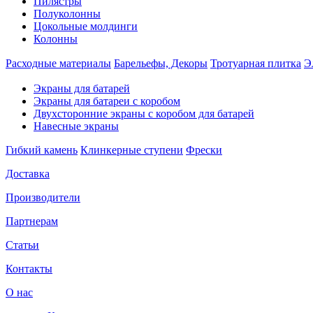
Пилястры
Полуколонны
Цокольные молдинги
Колонны
Расходные материалы
Барельефы, Декоры
Тротуарная плитка
Э
Экраны для батарей
Экраны для батареи с коробом
Двухсторонние экраны с коробом для батарей
Навесные экраны
Гибкий камень
Клинкерные ступени
Фрески
Доставка
Производители
Партнерам
Статьи
Контакты
О нас