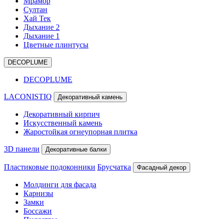
Мрамор
Султан
Хай Тек
Дыхание 2
Дыхание 1
Цветные плинтусы
DECOPLUME
DECOPLUME
LACONISTIQ
Декоративный камень
Декоративный кирпич
Искусственный камень
Жаростойкая огнеупорная плитка
3D панели
Декоративные балки
Пластиковые подоконники
Брусчатка
Фасадный декор
Молдинги для фасада
Карнизы
Замки
Боссажи