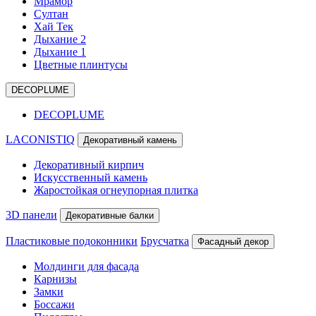
Мрамор
Султан
Хай Тек
Дыхание 2
Дыхание 1
Цветные плинтусы
DECOPLUME
DECOPLUME
LACONISTIQ
Декоративный камень
Декоративный кирпич
Искусственный камень
Жаростойкая огнеупорная плитка
3D панели
Декоративные балки
Пластиковые подоконники
Брусчатка
Фасадный декор
Молдинги для фасада
Карнизы
Замки
Боссажи