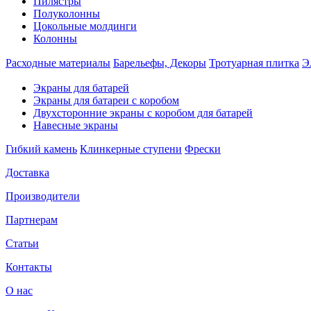
Пилястры
Полуколонны
Цокольные молдинги
Колонны
Расходные материалы
Барельефы, Декоры
Тротуарная плитка
Э
Экраны для батарей
Экраны для батареи с коробом
Двухсторонние экраны с коробом для батарей
Навесные экраны
Гибкий камень
Клинкерные ступени
Фрески
Доставка
Производители
Партнерам
Статьи
Контакты
О нас