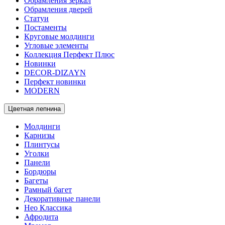
Обрамления зеркал
Обрамления дверей
Статуи
Постаменты
Круговые молдинги
Угловые элементы
Коллекция Перфект Плюс
Новинки
DECOR-DIZAYN
Перфект новинки
MODERN
Цветная лепнина
Молдинги
Карнизы
Плинтусы
Уголки
Панели
Бордюры
Багеты
Рамный багет
Декоративные панели
Нео Классика
Афродита