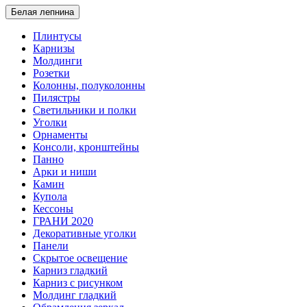
Белая лепнина
Плинтусы
Карнизы
Молдинги
Розетки
Колонны, полуколонны
Пилястры
Светильники и полки
Уголки
Орнаменты
Консоли, кронштейны
Панно
Арки и ниши
Камин
Купола
Кессоны
ГРАНИ 2020
Декоративные уголки
Панели
Скрытое освещение
Карниз гладкий
Карниз с рисунком
Молдинг гладкий