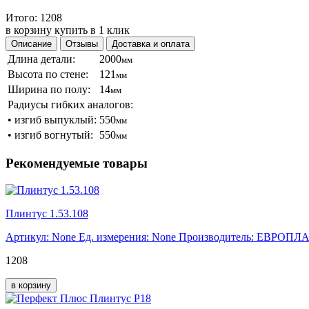
Итого:
1208
в корзину
купить в 1 клик
Описание
Отзывы
Доставка и оплата
Длина детали:
2000
мм
Высота по стене:
121
мм
Ширина по полу:
14
мм
Радиусы гибких аналогов:
•
изгиб выпуклый:
550
мм
•
изгиб вогнутый:
550
мм
Рекомендуемые товары
Плинтус 1.53.108
Артикул: None
Ед. измерения: None
Производитель: ЕВРОПЛ
1208
в корзину