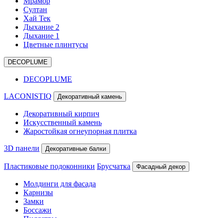
Мрамор
Султан
Хай Тек
Дыхание 2
Дыхание 1
Цветные плинтусы
DECOPLUME
DECOPLUME
LACONISTIQ
Декоративный камень
Декоративный кирпич
Искусственный камень
Жаростойкая огнеупорная плитка
3D панели
Декоративные балки
Пластиковые подоконники
Брусчатка
Фасадный декор
Молдинги для фасада
Карнизы
Замки
Боссажи