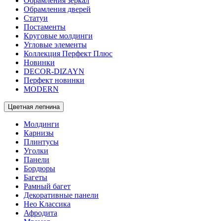
Обрамления зеркал
Обрамления дверей
Статуи
Постаменты
Круговые молдинги
Угловые элементы
Коллекция Перфект Плюс
Новинки
DECOR-DIZAYN
Перфект новинки
MODERN
Цветная лепнина
Молдинги
Карнизы
Плинтусы
Уголки
Панели
Бордюры
Багеты
Рамный багет
Декоративные панели
Нео Классика
Афродита