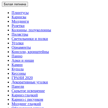
Белая лепнина
Плинтусы
Карнизы
Молдинги
Розетки
Колонны, полуколонны
Пилястры
Светильники и полки
Уголки
Орнаменты
Консоли, кронштейны
Панно
Арки и ниши
Камин
Купола
Кессоны
ГРАНИ 2020
Декоративные уголки
Панели
Скрытое освещение
Карниз гладкий
Карниз с рисунком
Молдинг гладкий