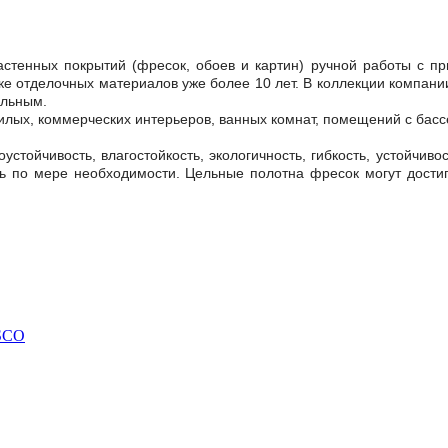
астенных покрытий (фресок, обоев и картин) ручной работы с пр
е отделочных материалов уже более 10 лет. В коллекции компани
альным.
илых, коммерческих интерьеров, ванных комнат, помещений с бас
оустойчивость, влагостойкость, экологичность, гибкость, устойчив
ть по мере необходимости. Цельные полотна фресок могут достиг
SCO