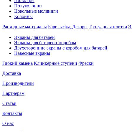
Пилястры
Полуколонны
Цокольные молдинги
Колонны
Расходные материалы
Барельефы, Декоры
Тротуарная плитка
Э
Экраны для батарей
Экраны для батареи с коробом
Двухсторонние экраны с коробом для батарей
Навесные экраны
Гибкий камень
Клинкерные ступени
Фрески
Доставка
Производители
Партнерам
Статьи
Контакты
О нас