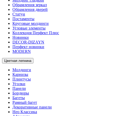
Молдинг гладкий
Обрамления зеркал
Обрамления дверей
Статуи
Постаменты
Круговые молдинги
Угловые элементы
Коллекция Перфект Плюс
Новинки
DECOR-DIZAYN
Перфект новинки
MODERN
Цветная лепнина
Молдинги
Карнизы
Плинтусы
Уголки
Панели
Бордюры
Багеты
Рамный багет
Декоративные панели
Нео Классика