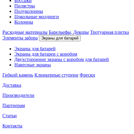
Боссажи
Пилястры
Полуколонны
Цокольные молдинги
Колонны
Расходные материалы
Барельефы, Декоры
Тротуарная плитка
Элементы забора
Экраны для батарей
Экраны для батарей
Экраны для батареи с коробом
Двухсторонние экраны с коробом для батарей
Навесные экраны
Гибкий камень
Клинкерные ступени
Фрески
Доставка
Производители
Партнерам
Статьи
Контакты