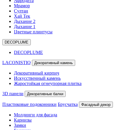
Афродита
Мрамор
Султан
Хай Тек
Дыхание 2
Дыхание 1
Цветные плинтусы
DECOPLUME
DECOPLUME
LACONISTIQ
Декоративный камень
Декоративный кирпич
Искусственный камень
Жаростойкая огнеупорная плитка
3D панели
Декоративные балки
Пластиковые подоконники
Брусчатка
Фасадный декор
Молдинги для фасада
Карнизы
Замки