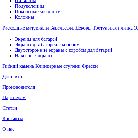
Пилястры
Полуколонны
Цокольные молдинги
Колонны
Расходные материалы
Барельефы, Декоры
Тротуарная плитка
Э
Экраны для батарей
Экраны для батареи с коробом
Двухсторонние экраны с коробом для батарей
Навесные экраны
Гибкий камень
Клинкерные ступени
Фрески
Доставка
Производители
Партнерам
Статьи
Контакты
О нас