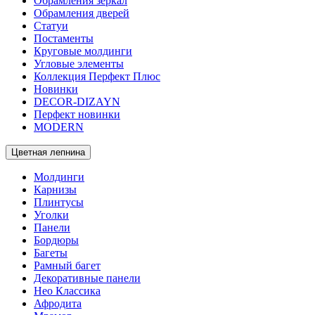
Обрамления зеркал
Обрамления дверей
Статуи
Постаменты
Круговые молдинги
Угловые элементы
Коллекция Перфект Плюс
Новинки
DECOR-DIZAYN
Перфект новинки
MODERN
Цветная лепнина
Молдинги
Карнизы
Плинтусы
Уголки
Панели
Бордюры
Багеты
Рамный багет
Декоративные панели
Нео Классика
Афродита