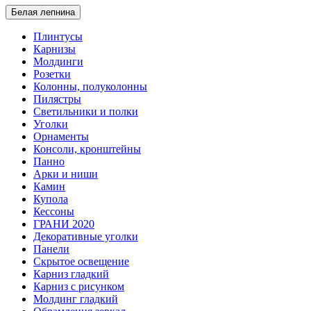
Белая лепнина
Плинтусы
Карнизы
Молдинги
Розетки
Колонны, полуколонны
Пилястры
Светильники и полки
Уголки
Орнаменты
Консоли, кронштейны
Панно
Арки и ниши
Камин
Купола
Кессоны
ГРАНИ 2020
Декоративные уголки
Панели
Скрытое освещение
Карниз гладкий
Карниз с рисунком
Молдинг гладкий