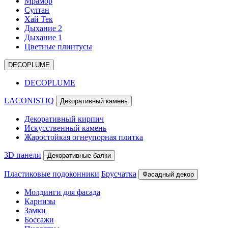
Мрамор
Султан
Хай Тек
Дыхание 2
Дыхание 1
Цветные плинтусы
DECOPLUME
DECOPLUME
LACONISTIQ
Декоративный камень
Декоративный кирпич
Искусственный камень
Жаростойкая огнеупорная плитка
3D панели
Декоративные балки
Пластиковые подоконники
Брусчатка
Фасадный декор
Молдинги для фасада
Карнизы
Замки
Боссажи