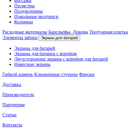
Боссажи
Пилястры
Полуколонны
Цокольные молдинги
Колонны
Расходные материалы
Барельефы, Декоры
Тротуарная плитка
Элементы забора
Экраны для батарей
Экраны для батарей
Экраны для батареи с коробом
Двухсторонние экраны с коробом для батарей
Навесные экраны
Гибкий камень
Клинкерные ступени
Фрески
Доставка
Производители
Партнерам
Статьи
Контакты