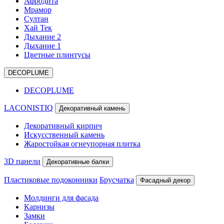
Афродита
Мрамор
Султан
Хай Тек
Дыхание 2
Дыхание 1
Цветные плинтусы
DECOPLUME
DECOPLUME
LACONISTIQ
Декоративный камень
Декоративный кирпич
Искусственный камень
Жаростойкая огнеупорная плитка
3D панели
Декоративные балки
Пластиковые подоконники
Брусчатка
Фасадный декор
Молдинги для фасада
Карнизы
Замки