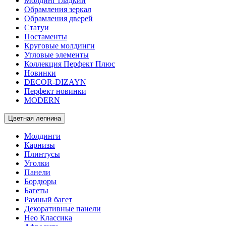
Молдинг гладкий
Обрамления зеркал
Обрамления дверей
Статуи
Постаменты
Круговые молдинги
Угловые элементы
Коллекция Перфект Плюс
Новинки
DECOR-DIZAYN
Перфект новинки
MODERN
Цветная лепнина
Молдинги
Карнизы
Плинтусы
Уголки
Панели
Бордюры
Багеты
Рамный багет
Декоративные панели
Нео Классика