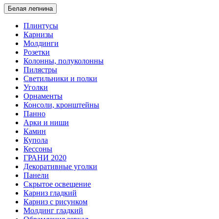
Белая лепнина
Плинтусы
Карнизы
Молдинги
Розетки
Колонны, полуколонны
Пилястры
Светильники и полки
Уголки
Орнаменты
Консоли, кронштейны
Панно
Арки и ниши
Камин
Купола
Кессоны
ГРАНИ 2020
Декоративные уголки
Панели
Скрытое освещение
Карниз гладкий
Карниз с рисунком
Молдинг гладкий