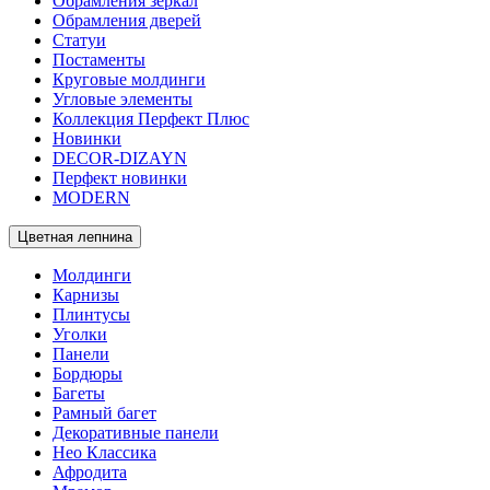
Обрамления зеркал
Обрамления дверей
Статуи
Постаменты
Круговые молдинги
Угловые элементы
Коллекция Перфект Плюс
Новинки
DECOR-DIZAYN
Перфект новинки
MODERN
Цветная лепнина
Молдинги
Карнизы
Плинтусы
Уголки
Панели
Бордюры
Багеты
Рамный багет
Декоративные панели
Нео Классика
Афродита