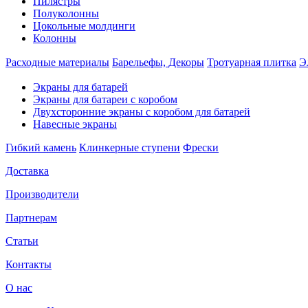
Пилястры
Полуколонны
Цокольные молдинги
Колонны
Расходные материалы
Барельефы, Декоры
Тротуарная плитка
Э
Экраны для батарей
Экраны для батареи с коробом
Двухсторонние экраны с коробом для батарей
Навесные экраны
Гибкий камень
Клинкерные ступени
Фрески
Доставка
Производители
Партнерам
Статьи
Контакты
О нас