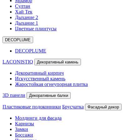
Мрамор
Султан
Хай Тек
Дыхание 2
Дыхание 1
Цветные плинтусы
DECOPLUME
DECOPLUME
LACONISTIQ
Декоративный камень
Декоративный кирпич
Искусственный камень
Жаростойкая огнеупорная плитка
3D панели
Декоративные балки
Пластиковые подоконники
Брусчатка
Фасадный декор
Молдинги для фасада
Карнизы
Замки
Боссажи