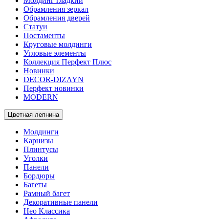
Молдинг гладкий
Обрамления зеркал
Обрамления дверей
Статуи
Постаменты
Круговые молдинги
Угловые элементы
Коллекция Перфект Плюс
Новинки
DECOR-DIZAYN
Перфект новинки
MODERN
Цветная лепнина
Молдинги
Карнизы
Плинтусы
Уголки
Панели
Бордюры
Багеты
Рамный багет
Декоративные панели
Нео Классика