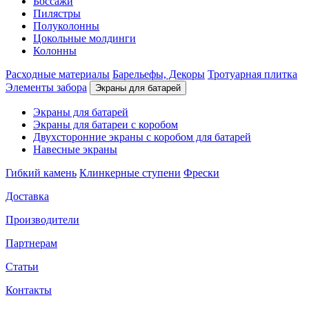
Боссажи
Пилястры
Полуколонны
Цокольные молдинги
Колонны
Расходные материалы
Барельефы, Декоры
Тротуарная плитка
Элементы забора
Экраны для батарей
Экраны для батарей
Экраны для батареи с коробом
Двухсторонние экраны с коробом для батарей
Навесные экраны
Гибкий камень
Клинкерные ступени
Фрески
Доставка
Производители
Партнерам
Статьи
Контакты