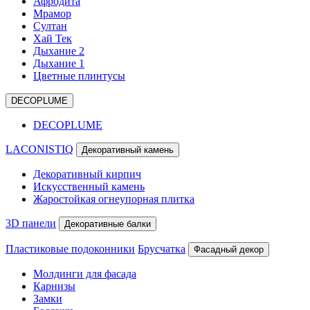
Афродита
Мрамор
Султан
Хай Тек
Дыхание 2
Дыхание 1
Цветные плинтусы
DECOPLUME
DECOPLUME
LACONISTIQ
Декоративный камень
Декоративный кирпич
Искусственный камень
Жаростойкая огнеупорная плитка
3D панели
Декоративные балки
Пластиковые подоконники
Брусчатка
Фасадный декор
Молдинги для фасада
Карнизы
Замки