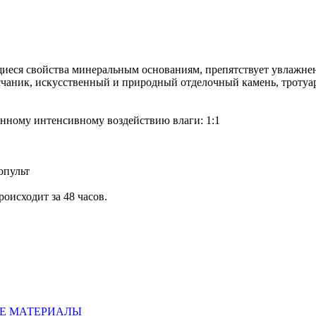
еся свойства минеральным основаниям, препятствует увлажнен
аник, искусственный и природный отделочный камень, тротуарна
нному интенсивному воздействию влаги: 1:1
опульт
оисходит за 48 часов.
НЫЕ МАТЕРИАЛЫ