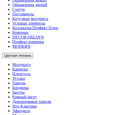
Обрамления зеркал
Обрамления дверей
Статуи
Постаменты
Круговые молдинги
Угловые элементы
Коллекция Перфект Плюс
Новинки
DECOR-DIZAYN
Перфект новинки
MODERN
Цветная лепнина
Молдинги
Карнизы
Плинтусы
Уголки
Панели
Бордюры
Багеты
Рамный багет
Декоративные панели
Нео Классика
Афродита