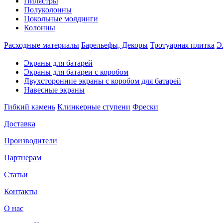
Пилястры
Полуколонны
Цокольные молдинги
Колонны
Расходные материалы
Барельефы, Декоры
Тротуарная плитка
Э
Экраны для батарей
Экраны для батареи с коробом
Двухсторонние экраны с коробом для батарей
Навесные экраны
Гибкий камень
Клинкерные ступени
Фрески
Доставка
Производители
Партнерам
Статьи
Контакты
О нас