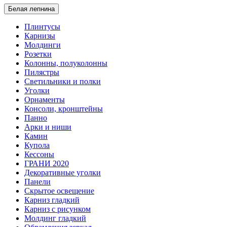
Белая лепнина
Плинтусы
Карнизы
Молдинги
Розетки
Колонны, полуколонны
Пилястры
Светильники и полки
Уголки
Орнаменты
Консоли, кронштейны
Панно
Арки и ниши
Камин
Купола
Кессоны
ГРАНИ 2020
Декоративные уголки
Панели
Скрытое освещение
Карниз гладкий
Карниз с рисунком
Молдинг гладкий