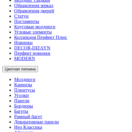
Молдинг гладкий
Обрамления зеркал
Обрамления дверей
Статуи
Постаменты
Круговые молдинги
Угловые элементы
Коллекция Перфект Плюс
Новинки
DECOR-DIZAYN
Перфект новинки
MODERN
Цветная лепнина
Молдинги
Карнизы
Плинтусы
Уголки
Панели
Бордюры
Багеты
Рамный багет
Декоративные панели
Нео Классика