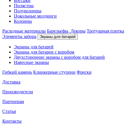
Боссажи
Пилястры
Полуколонны
Цокольные молдинги
Колонны
Расходные материалы
Барельефы, Декоры
Тротуарная плитка
Элементы забора
Экраны для батарей
Экраны для батарей
Экраны для батареи с коробом
Двухсторонние экраны с коробом для батарей
Навесные экраны
Гибкий камень
Клинкерные ступени
Фрески
Доставка
Производители
Партнерам
Статьи
Контакты