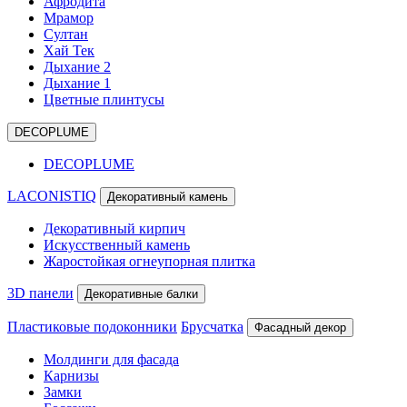
Афродита
Мрамор
Султан
Хай Тек
Дыхание 2
Дыхание 1
Цветные плинтусы
DECOPLUME
DECOPLUME
LACONISTIQ
Декоративный камень
Декоративный кирпич
Искусственный камень
Жаростойкая огнеупорная плитка
3D панели
Декоративные балки
Пластиковые подоконники
Брусчатка
Фасадный декор
Молдинги для фасада
Карнизы
Замки