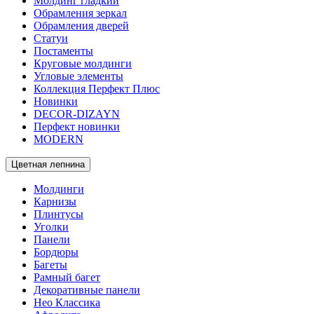
Молдинг гладкий
Обрамления зеркал
Обрамления дверей
Статуи
Постаменты
Круговые молдинги
Угловые элементы
Коллекция Перфект Плюс
Новинки
DECOR-DIZAYN
Перфект новинки
MODERN
Цветная лепнина
Молдинги
Карнизы
Плинтусы
Уголки
Панели
Бордюры
Багеты
Рамный багет
Декоративные панели
Нео Классика