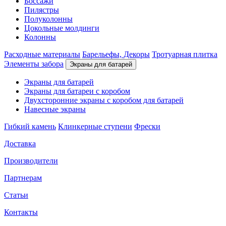
Боссажи
Пилястры
Полуколонны
Цокольные молдинги
Колонны
Расходные материалы
Барельефы, Декоры
Тротуарная плитка
Элементы забора
Экраны для батарей
Экраны для батарей
Экраны для батареи с коробом
Двухсторонние экраны с коробом для батарей
Навесные экраны
Гибкий камень
Клинкерные ступени
Фрески
Доставка
Производители
Партнерам
Статьи
Контакты