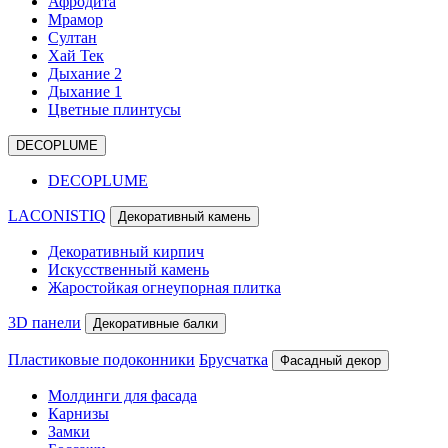
Афродита
Мрамор
Султан
Хай Тек
Дыхание 2
Дыхание 1
Цветные плинтусы
DECOPLUME
DECOPLUME
LACONISTIQ
Декоративный камень
Декоративный кирпич
Искусственный камень
Жаростойкая огнеупорная плитка
3D панели
Декоративные балки
Пластиковые подоконники
Брусчатка
Фасадный декор
Молдинги для фасада
Карнизы
Замки