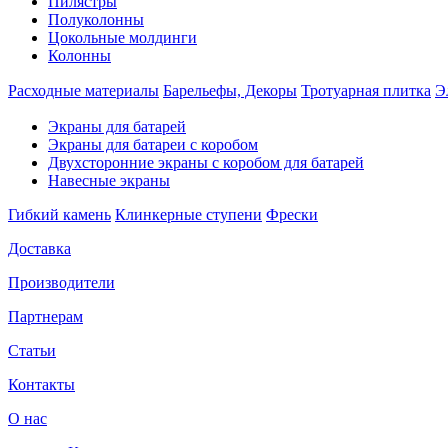
Пилястры
Полуколонны
Цокольные молдинги
Колонны
Расходные материалы
Барельефы, Декоры
Тротуарная плитка
Э
Экраны для батарей
Экраны для батареи с коробом
Двухсторонние экраны с коробом для батарей
Навесные экраны
Гибкий камень
Клинкерные ступени
Фрески
Доставка
Производители
Партнерам
Статьи
Контакты
О нас