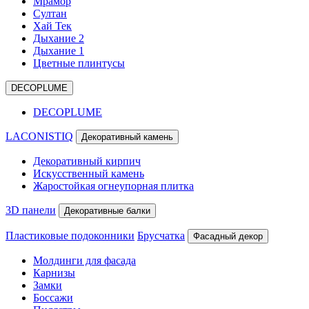
Мрамор
Султан
Хай Тек
Дыхание 2
Дыхание 1
Цветные плинтусы
DECOPLUME
DECOPLUME
LACONISTIQ
Декоративный камень
Декоративный кирпич
Искусственный камень
Жаростойкая огнеупорная плитка
3D панели
Декоративные балки
Пластиковые подоконники
Брусчатка
Фасадный декор
Молдинги для фасада
Карнизы
Замки
Боссажи