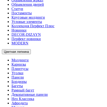
Обрамления зеркал
Обрамления дверей
Статуи
Постаменты
Круговые молдинги
Угловые элементы
Коллекция Перфект Плюс
Новинки
DECOR-DIZAYN
Перфект новинки
MODERN
Цветная лепнина
Молдинги
Карнизы
Плинтусы
Уголки
Панели
Бордюры
Багеты
Рамный багет
Декоративные панели
Нео Классика
Афродита