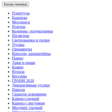
Белая лепнина
Плинтусы
Карнизы
Молдинги
Розетки
Колонны, полуколонны
Пилястры
Светильники и полки
Уголки
Орнаменты
Консоли, кронштейны
Панно
Арки и ниши
Камин
Купола
Кессоны
ГРАНИ 2020
Декоративные уголки
Панели
Скрытое освещение
Карниз гладкий
Карниз с рисунком
Молдинг гладкий