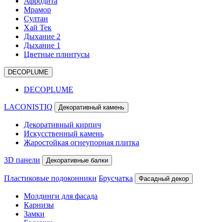
Афродита
Мрамор
Султан
Хай Тек
Дыхание 2
Дыхание 1
Цветные плинтусы
DECOPLUME
DECOPLUME
LACONISTIQ
Декоративный камень
Декоративный кирпич
Искусственный камень
Жаростойкая огнеупорная плитка
3D панели
Декоративные балки
Пластиковые подоконники
Брусчатка
Фасадный декор
Молдинги для фасада
Карнизы
Замки