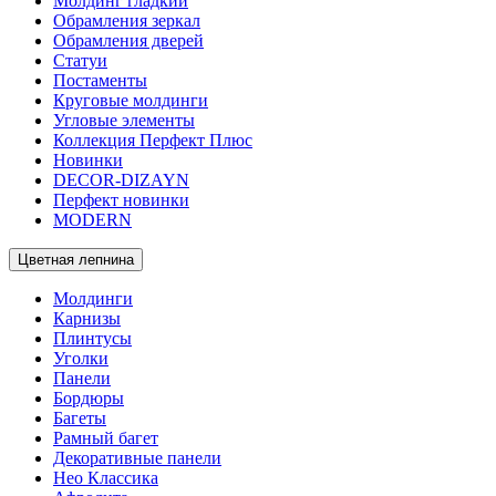
Молдинг гладкий
Обрамления зеркал
Обрамления дверей
Статуи
Постаменты
Круговые молдинги
Угловые элементы
Коллекция Перфект Плюс
Новинки
DECOR-DIZAYN
Перфект новинки
MODERN
Цветная лепнина
Молдинги
Карнизы
Плинтусы
Уголки
Панели
Бордюры
Багеты
Рамный багет
Декоративные панели
Нео Классика