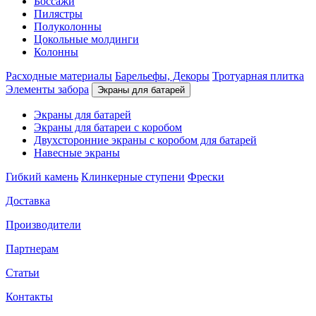
Боссажи
Пилястры
Полуколонны
Цокольные молдинги
Колонны
Расходные материалы
Барельефы, Декоры
Тротуарная плитка
Элементы забора
Экраны для батарей
Экраны для батарей
Экраны для батареи с коробом
Двухсторонние экраны с коробом для батарей
Навесные экраны
Гибкий камень
Клинкерные ступени
Фрески
Доставка
Производители
Партнерам
Статьи
Контакты